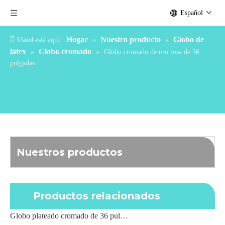
Español
Hogar
Nuestro producto
Globo de
Usted está aquí:
»
»
látex
Globo cromado
»
»
Globo cromado de oro rosa de 36
pulgadas
Nuestros productos
Productos relacionados
Globo plateado cromado de 36 pulgadas