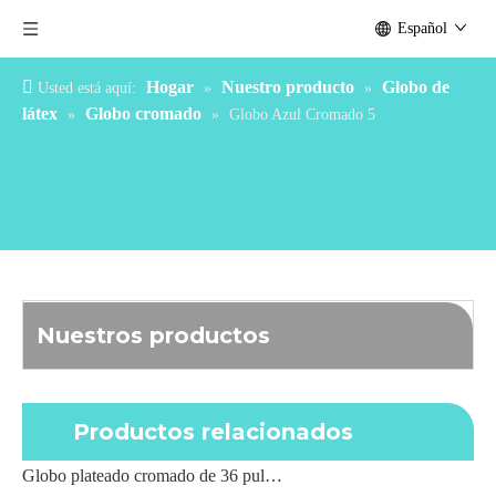
Español
Hogar
Nuestro producto
Globo de
Usted está aquí:
»
»
látex
Globo cromado
»
»
Globo Azul Cromado 5
Nuestros productos
Productos relacionados
Globo plateado cromado de 36 pulgadas