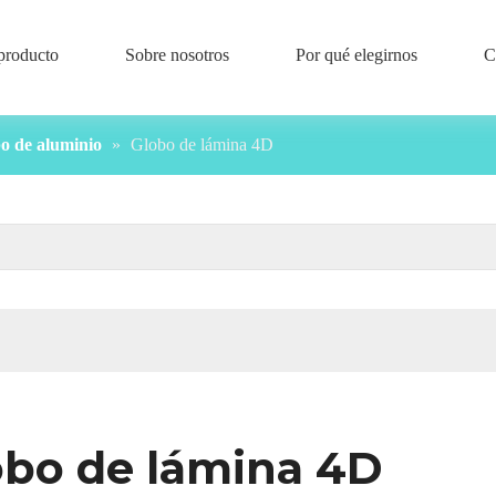
producto
Sobre nosotros
Por qué elegirnos
C
bo de aluminio
»
Globo de lámina 4D
obo de lámina 4D