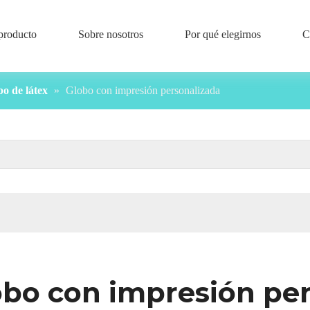
producto
Sobre nosotros
Por qué elegirnos
C
o de látex
»
Globo con impresión personalizada
obo con impresión per