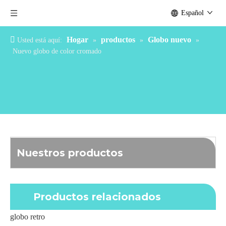
Español
Hogar
productos
Globo nuevo
Usted está aquí:
»
»
»
Nuevo globo de color cromado
Nuestros productos
Productos relacionados
globo retro