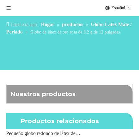
Español
Hogar
productos
Globo Látex Mate /
Usted está aquí:
»
»
Perlado
»
Globo de látex de oro rosa de 3,2 g de 12 pulgadas
Nuestros productos
Productos relacionados
Pequeño globo redondo de látex de 5 pulgadas