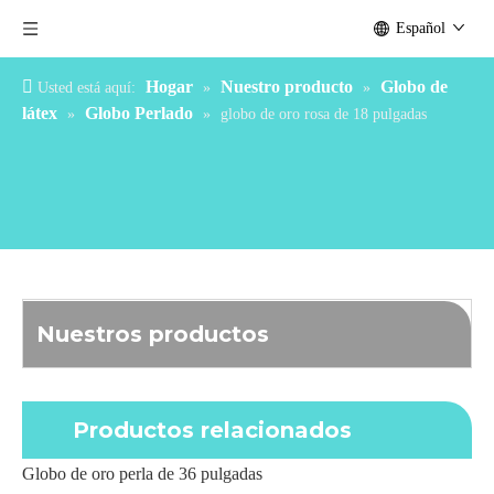
Español
Hogar
Nuestro producto
Globo de
Usted está aquí:
»
»
látex
Globo Perlado
»
»
globo de oro rosa de 18 pulgadas
Nuestros productos
Productos relacionados
Globo de oro perla de 36 pulgadas