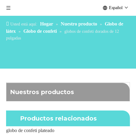
Español
Hogar
Nuestro producto
Globo de
Usted está aquí:
»
»
látex
Globo de confeti
»
»
globos de confeti dorados de 12
pulgadas
Nuestros productos
Productos relacionados
globo de confeti plateado