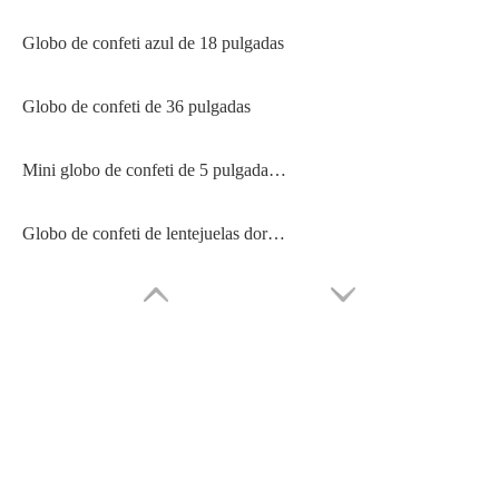
Globo de confeti azul de 18 pulgadas
Globo de confeti de 36 pulgadas
Mini globo de confeti de 5 pulgadas para decoración de pasteles de cumpleaños
Globo de confeti de lentejuelas doradas con relleno de globos transparentes de látex de 12 pulgadas para fiestas