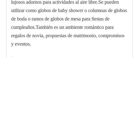
lujosos adornos para actividades al aire libre.Se pueden
utilizar como globos de baby shower o columnas de globos
de boda o ramos de globos de mesa para fiestas de
cumpleaños.También es un ambiente romántico para
regalos de novia, propuestas de matrimonio, compromisos
y eventos.
Aplicaciones
El tamaño de un globo de látex completamente inflado y
desinflado es de 12 pulgadas.
Antes de inflar, dispense un paquete de 0,5 onzas de confeti
en el globo a través del embudo incluido
Fiesta de fin de año, boda, fiesta de aniversario, fiesta de
cumpleaños o fiesta