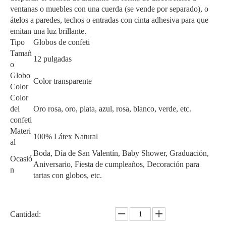
ventanas o muebles con una cuerda (se vende por separado), o
átelos a paredes, techos o entradas con cinta adhesiva para que
emitan una luz brillante.
Tipo
Globos de confeti
Tamañ
12 pulgadas
o
Globo
Color transparente
Color
Color
del
Oro rosa, oro, plata, azul, rosa, blanco, verde, etc.
confeti
Materi
100% Látex Natural
al
Boda, Día de San Valentín, Baby Shower, Graduación,
Ocasió
Aniversario, Fiesta de cumpleaños, Decoración para
n
tartas con globos, etc.
Cantidad: