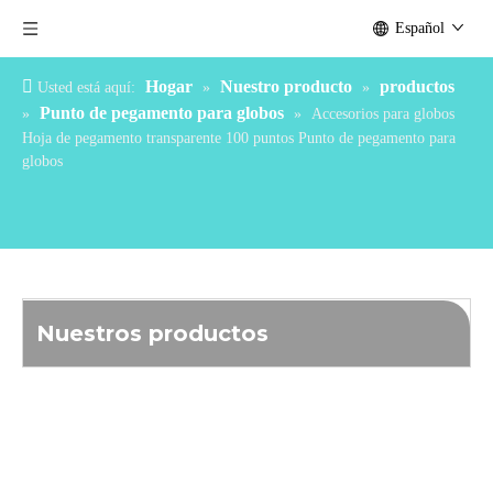
Español
Hogar
Nuestro producto
productos
Usted está aquí:
»
»
Punto de pegamento para globos
»
»
Accesorios para globos
Hoja de pegamento transparente 100 puntos Punto de pegamento para
globos
Nuestros productos